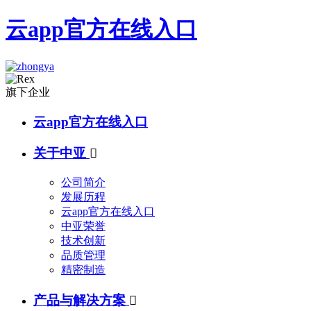
云app官方在线入口
旗下企业
云app官方在线入口
关于中亚

公司简介
发展历程
云app官方在线入口
中亚荣誉
技术创新
品质管理
精密制造
产品与解决方案
