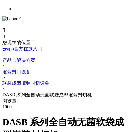


您现在的位置：
云app官方在线入口
>
产品与解决方案
>
灌装封口设备
>
联杯成型灌装封切设备
>
DASB 系列全自动无菌软袋成型灌装封切机
浏览量:
1000
DASB 系列全自动无菌软袋成