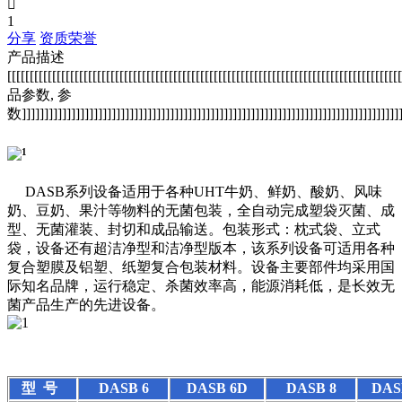

1
分享
资质荣誉
产品描述
[[[[[[[[[[[[[[[[[[[[[[[[[[[[[[[[[[[[[[[[[[[[[[[[[[[[[[[[[[[[[[[[[[[[[[[[[[[[[[[[[[[[[[[
品参数, 参
数]]]]]]]]]]]]]]]]]]]]]]]]]]]]]]]]]]]]]]]]]]]]]]]]]]]]]]]]]]]]]]]]]]]]]]]]]]]]]]]]]]]]]]
DASB系列设备适用于各种UHT牛奶、鲜奶、酸奶、风味
奶、豆奶、果汁等物料的无菌包装，全自动完成塑袋灭菌、成
型、无菌灌装、封切和成品输送。包装形式：枕式袋、立式
袋，设备还有超洁净型和洁净型版本，该系列设备可适用各种
复合塑膜及铝塑、纸塑复合包装材料。设备主要部件均采用国
际知名品牌，运行稳定、杀菌效率高，能源消耗低，是长效无
菌产品生产的先进设备。
型 号
DASB 6
DASB 6D
DASB 8
DAS