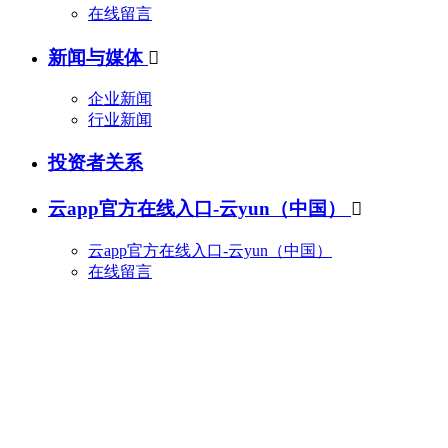
在线留言
新闻与媒体

企业新闻
行业新闻
投资者关系
云app官方在线入口-云yun（中国）

云app官方在线入口-云yun（中国）
在线留言