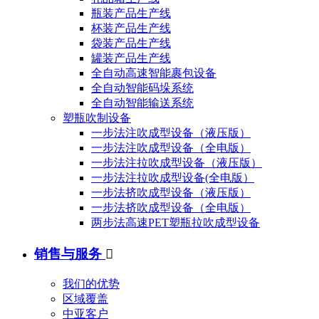
瓶装产品生产线
杯装产品生产线
袋装产品生产线
罐装产品生产线
全自动高速智能裹包设备
全自动智能码垛系统
全自动智能输送系统
塑瓶吹制设备
一步法注吹成型设备（液压版）
一步法注吹成型设备（全电版）
一步法注拉吹成型设备（液压版）
一步法注拉吹成型设备(全电版）
一步法挤吹成型设备（液压版）
一步法挤吹成型设备（全电版）
两步法高速PET塑瓶拉吹成型设备
销售与服务

我们的优势
区域覆盖
中亚客户