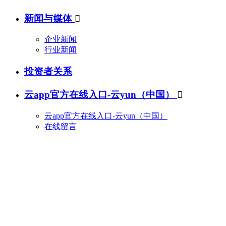
新闻与媒体

企业新闻
行业新闻
投资者关系
云app官方在线入口-云yun（中国）

云app官方在线入口-云yun（中国）
在线留言