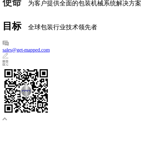
使命
为客户提供全面的包装机械系统解决方
目标
全球包装行业技术领先者
sales@get-mapped.com
关于中亚