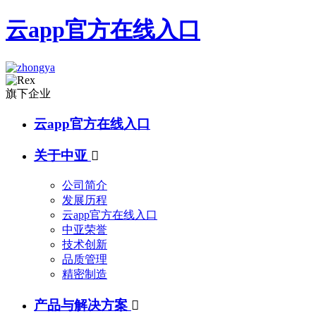
云app官方在线入口
旗下企业
云app官方在线入口
关于中亚

公司简介
发展历程
云app官方在线入口
中亚荣誉
技术创新
品质管理
精密制造
产品与解决方案
