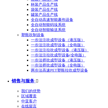
杯装产品生产线
袋装产品生产线
罐装产品生产线
全自动高速智能裹包设备
全自动智能码垛系统
全自动智能输送系统
塑瓶吹制设备
一步法注吹成型设备（液压版）
一步法注吹成型设备（全电版）
一步法注拉吹成型设备（液压版）
一步法注拉吹成型设备(全电版）
一步法挤吹成型设备（液压版）
一步法挤吹成型设备（全电版）
两步法高速PET塑瓶拉吹成型设备
销售与服务

我们的优势
区域覆盖
中亚客户
在线留言