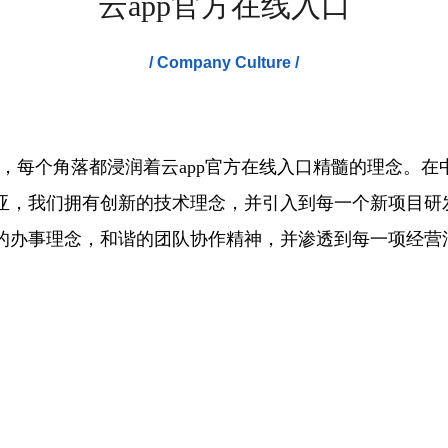
云app官方在线入口
/ Company Culture /
每个角落都浸润着云app官方在线入口精髓的理念。在
亚，我们拥有创新的技术理念，并引入到每一个新项目研
的办事理念，和谐的团队协作精神，并渗透到每一项经营