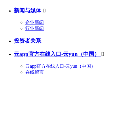
新闻与媒体

企业新闻
行业新闻
投资者关系
云app官方在线入口-云yun（中国）

云app官方在线入口-云yun（中国）
在线留言