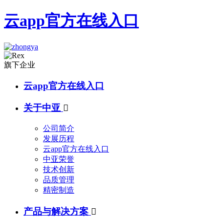
云app官方在线入口
旗下企业
云app官方在线入口
关于中亚

公司简介
发展历程
云app官方在线入口
中亚荣誉
技术创新
品质管理
精密制造
产品与解决方案
