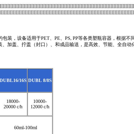
[[[[[[[[[[[[[[[[[[[[[[[[[[[[[[[[[[[[[[[[[[[[[[[[[[[[[[[[[[[[[[[[[[[[[[[[[[[[[[[[[[[[[[
]]]]]]]]]]]]]]]]]]]]]]]]]]]]]]]]]]]]]]]]]]]]]]]]]]]]]]]]]]]]]]]]]]]]]]]]]]]]]]]]]]]]]]]]
装，设备适用于PET、PE、PS, PP等各类塑瓶容器，根据
装、加盖、拧盖（封口）、和成品输送，是高效、节能、全自动
DUBL16/16S
DUBL 8/8S
18000-
10000-
20000 c/h
12000 c/h
60ml-100ml