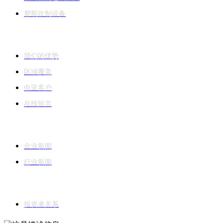
塑瓶吹制设备
销售与服务
我们的优势
区域覆盖
中亚客户
在线留言
新闻与媒体
企业新闻
行业新闻
投资者关系
投资者关系