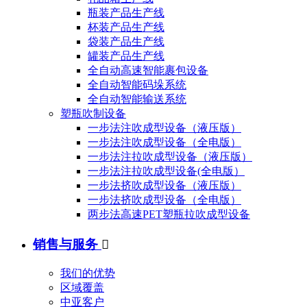
瓶装产品生产线
杯装产品生产线
袋装产品生产线
罐装产品生产线
全自动高速智能裹包设备
全自动智能码垛系统
全自动智能输送系统
塑瓶吹制设备
一步法注吹成型设备（液压版）
一步法注吹成型设备（全电版）
一步法注拉吹成型设备（液压版）
一步法注拉吹成型设备(全电版）
一步法挤吹成型设备（液压版）
一步法挤吹成型设备（全电版）
两步法高速PET塑瓶拉吹成型设备
销售与服务

我们的优势
区域覆盖
中亚客户