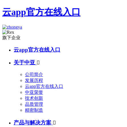
云app官方在线入口
旗下企业
云app官方在线入口
关于中亚

公司简介
发展历程
云app官方在线入口
中亚荣誉
技术创新
品质管理
精密制造
产品与解决方案
