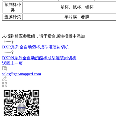
预制杯种
塑杯、纸杯、铝杯
类
盖膜种类
单片膜、卷膜
未找到相应参数组，请于后台属性模板中添加
上一个
DXR系列全自动塑杯成型灌装封切机
下一个
DXRN系列全自动奶酪棒成型灌装封切机
返回上一页
sales@get-mapped.com