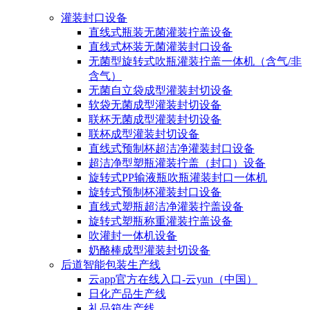
灌装封口设备
直线式瓶装无菌灌装拧盖设备
直线式杯装无菌灌装封口设备
无菌型旋转式吹瓶灌装拧盖一体机（含气/非
含气）
无菌自立袋成型灌装封切设备
软袋无菌成型灌装封切设备
联杯无菌成型灌装封切设备
联杯成型灌装封切设备
直线式预制杯超洁净灌装封口设备
超洁净型塑瓶灌装拧盖（封口）设备
旋转式PP输液瓶吹瓶灌装封口一体机
旋转式预制杯灌装封口设备
直线式塑瓶超洁净灌装拧盖设备
旋转式塑瓶称重灌装拧盖设备
吹灌封一体机设备
奶酪棒成型灌装封切设备
后道智能包装生产线
云app官方在线入口-云yun（中国）
日化产品生产线
礼品箱生产线