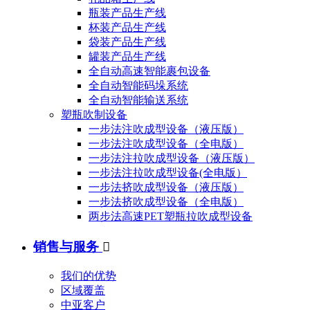
瓶装产品生产线
杯装产品生产线
袋装产品生产线
罐装产品生产线
全自动高速智能裹包设备
全自动智能码垛系统
全自动智能输送系统
塑瓶吹制设备
一步法注吹成型设备（液压版）
一步法注吹成型设备（全电版）
一步法注拉吹成型设备（液压版）
一步法注拉吹成型设备(全电版）
一步法挤吹成型设备（液压版）
一步法挤吹成型设备（全电版）
两步法高速PET塑瓶拉吹成型设备
销售与服务

我们的优势
区域覆盖
中亚客户