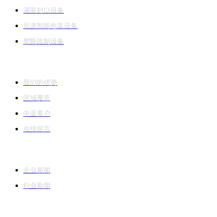
灌装封口设备
后道智能包装设备
塑瓶吹制设备
销售与服务
我们的优势
区域覆盖
中亚客户
在线留言
新闻与媒体
企业新闻
行业新闻
投资者关系