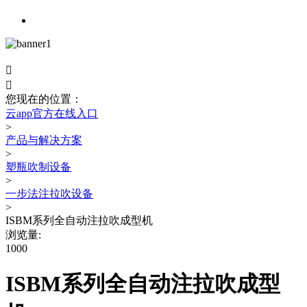


您现在的位置：
云app官方在线入口
>
产品与解决方案
>
塑瓶吹制设备
>
一步法注拉吹设备
>
ISBM系列全自动注拉吹成型机
浏览量:
1000
ISBM系列全自动注拉吹成型