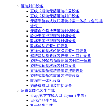
灌装封口设备
直线式瓶装无菌灌装拧盖设备
直线式杯装无菌灌装封口设备
无菌型旋转式吹瓶灌装拧盖一体机（含气/非
含气）
无菌自立袋成型灌装封切设备
软袋无菌成型灌装封切设备
联杯无菌成型灌装封切设备
联杯成型灌装封切设备
直线式预制杯超洁净灌装封口设备
超洁净型塑瓶灌装拧盖（封口）设备
旋转式PP输液瓶吹瓶灌装封口一体机
旋转式预制杯灌装封口设备
直线式塑瓶超洁净灌装拧盖设备
旋转式塑瓶称重灌装拧盖设备
吹灌封一体机设备
奶酪棒成型灌装封切设备
后道智能包装生产线
云app官方在线入口-云yun（中国）
日化产品生产线
礼品箱生产线