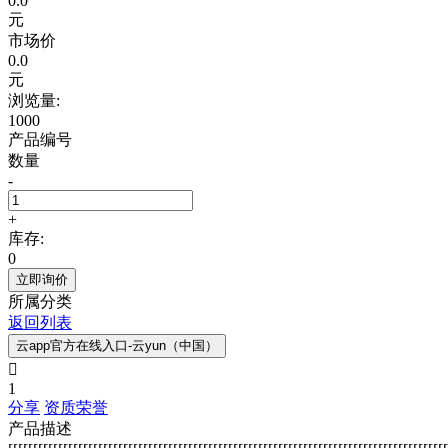
0.0
元
市场价
0.0
元
浏览量:
1000
产品编号
数量
-
+
库存:
0
立即询价
所属分类
返回列表
云app官方在线入口-云yun（中国）

1
分享
资质荣誉
产品描述