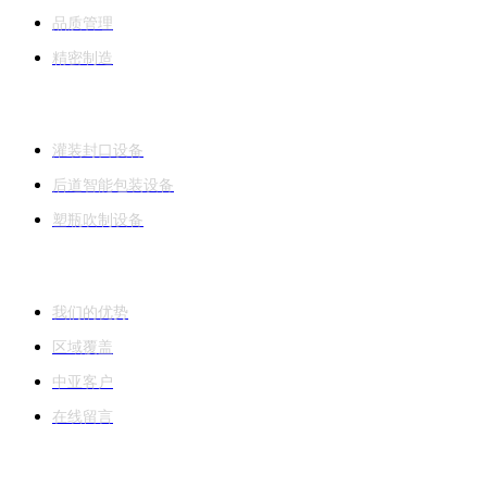
品质管理
精密制造
产品与解决方案
灌装封口设备
后道智能包装设备
塑瓶吹制设备
销售与服务
我们的优势
区域覆盖
中亚客户
在线留言
新闻与媒体