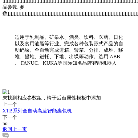
[[[[[[[[[[[[[[[[[[[[[[[[[[[[[[[[[[[[[[[[[[[[[[[[[[[[[[[[[[[[[[[[[[[[[[[[[[[[[[[[[[[[[[[
品参数, 参
数]]]]]]]]]]]]]]]]]]]]]]]]]]]]]]]]]]]]]]]]]]]]]]]]]]]]]]]]]]]]]]]]]]]]]]]]]]]]]]]]]]]]]]
适用于乳制品、矿泉水、酒类、饮料、医药、日化
以及食用油脂等行业。完成各种包装形式产品的自
动码垛。全自动完成进箱、转箱、分排、成堆、移
堆、提堆、进托、下堆、出垛等动作。选用 ABB
、 FANUC、KUKA等国际知名品牌智能机器人
未找到相应参数组，请于后台属性模板中添加
上一个
XTB系列全自动高速智能裹包机
下一个
no
返回上一页