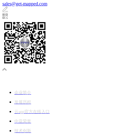
sales@get-mapped.com
关于中亚
企业简介
发展历程
云app官方在线入口
中亚荣誉
技术创新