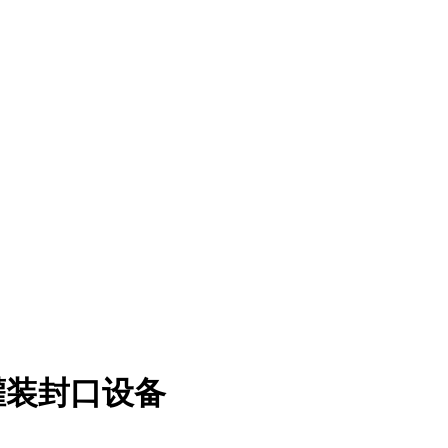
灌装封口设备