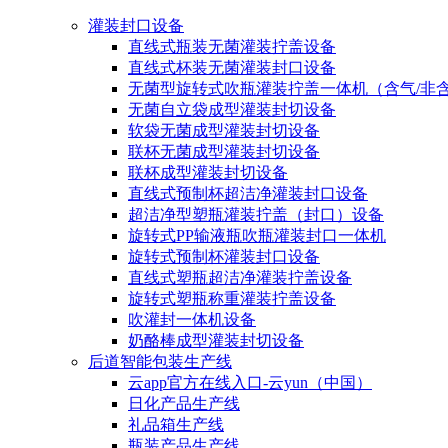
灌装封口设备
直线式瓶装无菌灌装拧盖设备
直线式杯装无菌灌装封口设备
无菌型旋转式吹瓶灌装拧盖一体机（含气/非
无菌自立袋成型灌装封切设备
软袋无菌成型灌装封切设备
联杯无菌成型灌装封切设备
联杯成型灌装封切设备
直线式预制杯超洁净灌装封口设备
超洁净型塑瓶灌装拧盖（封口）设备
旋转式PP输液瓶吹瓶灌装封口一体机
旋转式预制杯灌装封口设备
直线式塑瓶超洁净灌装拧盖设备
旋转式塑瓶称重灌装拧盖设备
吹灌封一体机设备
奶酪棒成型灌装封切设备
后道智能包装生产线
云app官方在线入口-云yun（中国）
日化产品生产线
礼品箱生产线
瓶装产品生产线