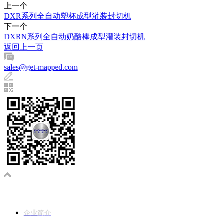
上一个
DXR系列全自动塑杯成型灌装封切机
下一个
DXRN系列全自动奶酪棒成型灌装封切机
返回上一页
sales@get-mapped.com
关于中亚
企业简介