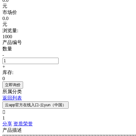
0.0
元
市场价
0.0
元
浏览量:
1000
产品编号
数量
-
+
库存:
0
立即询价
所属分类
返回列表
云app官方在线入口-云yun（中国）

1
分享
资质荣誉
产品描述