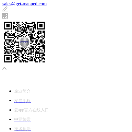
sales@get-mapped.com
关于中亚
企业简介
发展历程
云app官方在线入口
中亚荣誉
技术创新