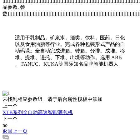
[[[[[[[[[[[[[[[[[[[[[[[[[[[[[[[[[[[[[[[[[[[[[[[[[[[[[[[[[[[[[[[[[[[[[[[[[[[[[[[[[[[[[[[
品参数, 参
数]]]]]]]]]]]]]]]]]]]]]]]]]]]]]]]]]]]]]]]]]]]]]]]]]]]]]]]]]]]]]]]]]]]]]]]]]]]]]]]]]]]]]]
适用于乳制品、矿泉水、酒类、饮料、医药、日化
以及食用油脂等行业。完成各种包装形式产品的自
动码垛。全自动完成进箱、转箱、分排、成堆、移
堆、提堆、进托、下堆、出垛等动作。选用 ABB
、 FANUC、KUKA等国际知名品牌智能机器人
未找到相应参数组，请于后台属性模板中添加
上一个
XTB系列全自动高速智能裹包机
下一个
no
返回上一页