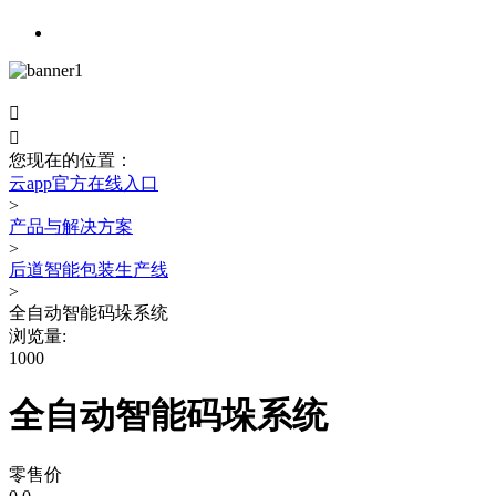


您现在的位置：
云app官方在线入口
>
产品与解决方案
>
后道智能包装生产线
>
全自动智能码垛系统
浏览量:
1000
全自动智能码垛系统
零售价