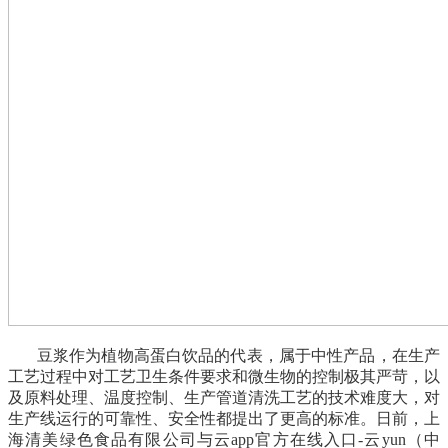
豆浆作为植物高蛋白饮品的代表，属于中性产品，在生产
工艺过程中对工艺卫生条件要求和微生物的控制极其严苛，以
及原料处理、温度控制、生产管道清洗工艺的技术难度大，对
生产线运行的可靠性、安全性都提出了更高的标准。日前，上
海清美绿色食品有限公司与云app官方在线入口-云yun（中