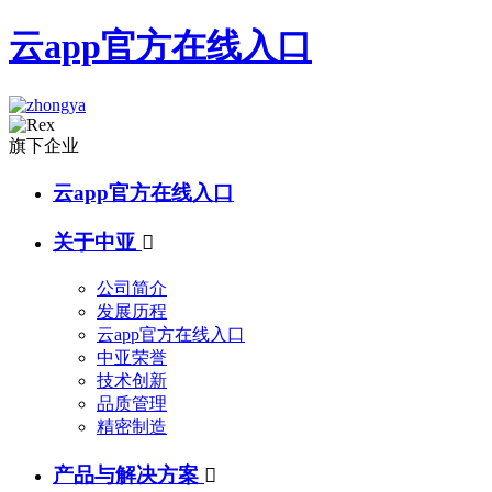
云app官方在线入口
旗下企业
云app官方在线入口
关于中亚

公司简介
发展历程
云app官方在线入口
中亚荣誉
技术创新
品质管理
精密制造
产品与解决方案
