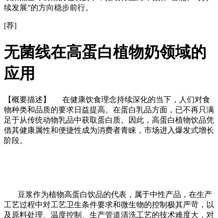
续发展”的方向稳步前行。
[荐]
无菌线在高蛋白植物奶领域的
应用
【概要描述】
在健康饮食理念持续深化的当下，人们对食
物种类和品质的要求日益提高。在蛋白乳品方面，已不再只满
足于从传统动物乳品中获取蛋白质。因此，高蛋白植物饮品凭
借其健康属性和便捷性成为消费者青睐，市场进入爆发式增长
阶段。
豆浆作为植物高蛋白饮品的代表，属于中性产品，在生产
工艺过程中对工艺卫生条件要求和微生物的控制极其严苛，以
及原料处理、温度控制、生产管道清洗工艺的技术难度大，对