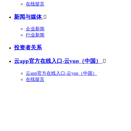
在线留言
新闻与媒体

企业新闻
行业新闻
投资者关系
云app官方在线入口-云yun（中国）

云app官方在线入口-云yun（中国）
在线留言