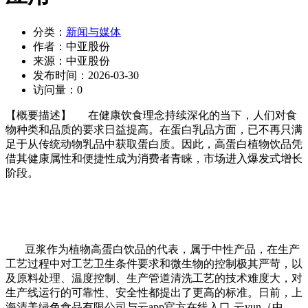
分类：
新闻与媒体
作者：
中亚股份
来源：
中亚股份
发布时间：
2026-03-30
访问量：
0
【概要描述】
在健康饮食理念持续深化的当下，人们对食
物种类和品质的要求日益提高。在蛋白乳品方面，已不再只满
足于从传统动物乳品中获取蛋白质。因此，高蛋白植物饮品凭
借其健康属性和便捷性成为消费者青睐，市场进入爆发式增长
阶段。
豆浆作为植物高蛋白饮品的代表，属于中性产品，在生产
工艺过程中对工艺卫生条件要求和微生物的控制极其严苛，以
及原料处理、温度控制、生产管道清洗工艺的技术难度大，对
生产线运行的可靠性、安全性都提出了更高的标准。日前，上
海清美绿色食品有限公司与云app官方在线入口-云yun（中