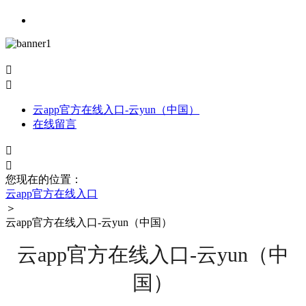


云app官方在线入口-云yun（中国）
在线留言


您现在的位置：
云app官方在线入口
＞
云app官方在线入口-云yun（中国）
云app官方在线入口-云yun（中
国）