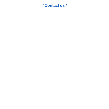
/ Contact us /