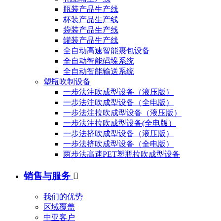
瓶装产品生产线
杯装产品生产线
袋装产品生产线
罐装产品生产线
全自动高速智能裹包设备
全自动智能码垛系统
全自动智能输送系统
塑瓶吹制设备
一步法注吹成型设备（液压版）
一步法注吹成型设备（全电版）
一步法注拉吹成型设备（液压版）
一步法注拉吹成型设备(全电版）
一步法挤吹成型设备（液压版）
一步法挤吹成型设备（全电版）
两步法高速PET塑瓶拉吹成型设备
销售与服务

我们的优势
区域覆盖
中亚客户