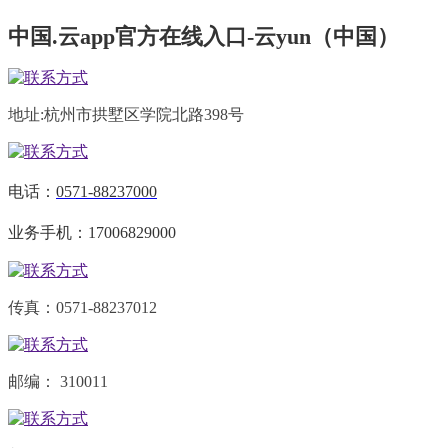
中国.云app官方在线入口-云yun（中国）
地址:杭州市拱墅区学院北路398号
电话：
0571-88237000
业务手机：17006829000
传真：0571-88237012
邮编： 310011