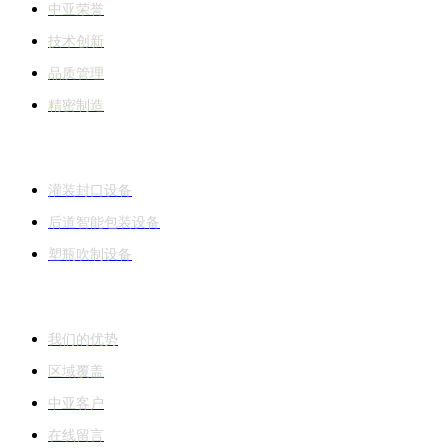
中亚荣誉
技术创新
品质管理
精密制造
产品与解决方案
灌装封口设备
后道智能包装设备
塑瓶吹制设备
销售与服务
我们的优势
区域覆盖
中亚客户
在线留言