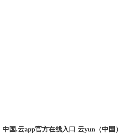
中国.云app官方在线入口-云yun（中国）