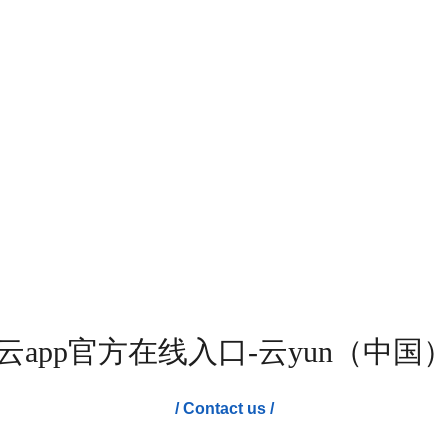
云app官方在线入口-云yun（中国
/ Contact us /