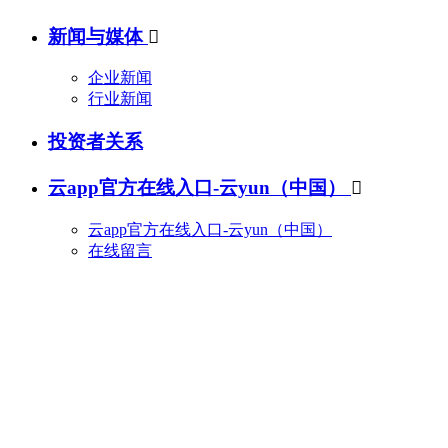
新闻与媒体

企业新闻
行业新闻
投资者关系
云app官方在线入口-云yun（中国）

云app官方在线入口-云yun（中国）
在线留言