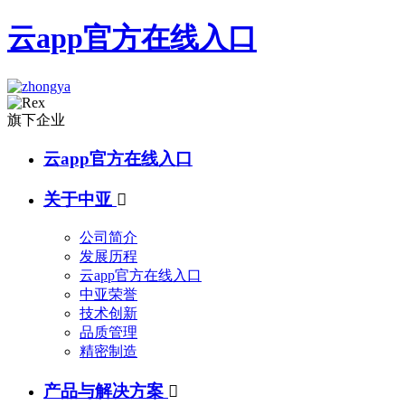
云app官方在线入口
旗下企业
云app官方在线入口
关于中亚

公司简介
发展历程
云app官方在线入口
中亚荣誉
技术创新
品质管理
精密制造
产品与解决方案
