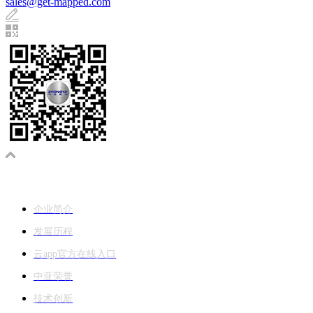
sales@get-mapped.com
关于中亚
企业简介
发展历程
云app官方在线入口
中亚荣誉
技术创新