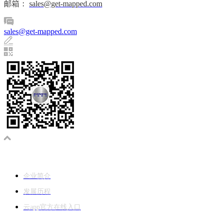
邮箱：
sales@get-mapped.com
sales@get-mapped.com
关于中亚
企业简介
发展历程
云app官方在线入口