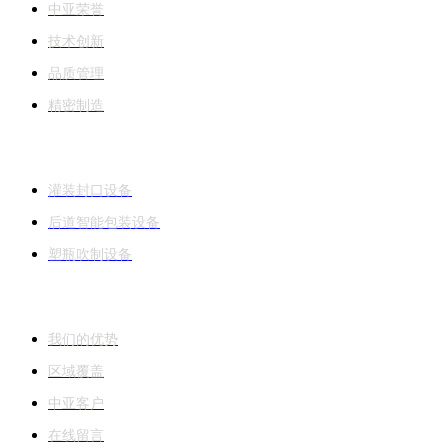
中亚荣誉
技术创新
品质管理
精密制造
产品与解决方案
灌装封口设备
后道智能包装设备
塑瓶吹制设备
销售与服务
我们的优势
区域覆盖
中亚客户
在线留言