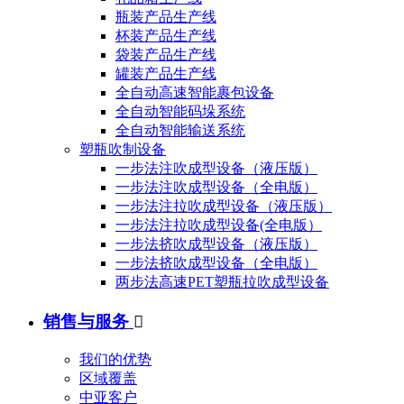
瓶装产品生产线
杯装产品生产线
袋装产品生产线
罐装产品生产线
全自动高速智能裹包设备
全自动智能码垛系统
全自动智能输送系统
塑瓶吹制设备
一步法注吹成型设备（液压版）
一步法注吹成型设备（全电版）
一步法注拉吹成型设备（液压版）
一步法注拉吹成型设备(全电版）
一步法挤吹成型设备（液压版）
一步法挤吹成型设备（全电版）
两步法高速PET塑瓶拉吹成型设备
销售与服务

我们的优势
区域覆盖
中亚客户