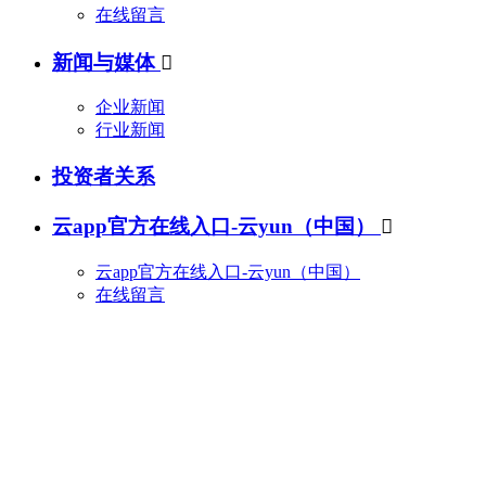
在线留言
新闻与媒体

企业新闻
行业新闻
投资者关系
云app官方在线入口-云yun（中国）

云app官方在线入口-云yun（中国）
在线留言