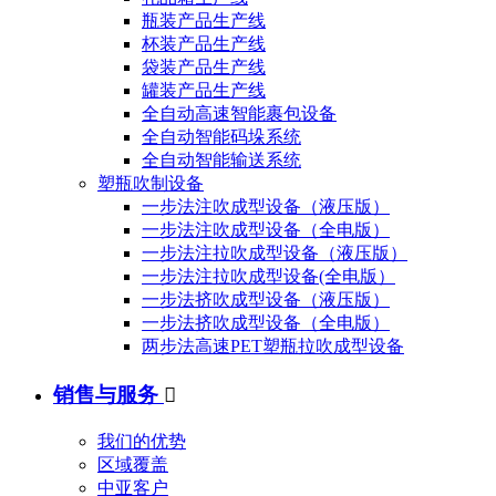
瓶装产品生产线
杯装产品生产线
袋装产品生产线
罐装产品生产线
全自动高速智能裹包设备
全自动智能码垛系统
全自动智能输送系统
塑瓶吹制设备
一步法注吹成型设备（液压版）
一步法注吹成型设备（全电版）
一步法注拉吹成型设备（液压版）
一步法注拉吹成型设备(全电版）
一步法挤吹成型设备（液压版）
一步法挤吹成型设备（全电版）
两步法高速PET塑瓶拉吹成型设备
销售与服务

我们的优势
区域覆盖
中亚客户