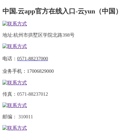
中国.云app官方在线入口-云yun（中国）
地址:杭州市拱墅区学院北路398号
电话：
0571-88237000
业务手机：17006829000
传真：0571-88237012
邮编： 310011